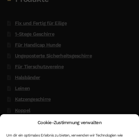
Fix und Fertig für Eilige
1-Stege Geschirre
Für Handicap Hunde
Ungeposterte Sicherheitsgeschirre
Für Tierschutzvereine
Halsbänder
Leinen
Katzengeschirre
Koppel
Glow in the Dark
Cookie-Zustimmung verwalten
Kenndecken
Um dir ein optimales Erlebnis zu bieten, verwenden wir Technologien wie