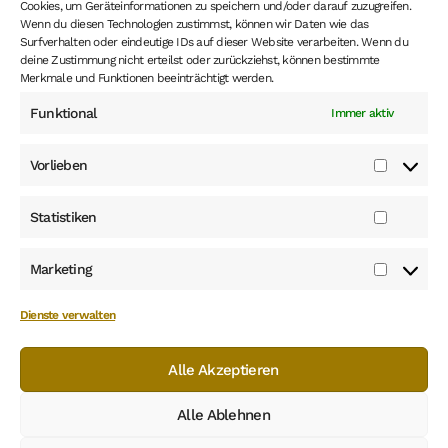
Cookies, um Geräteinformationen zu speichern und/oder darauf zuzugreifen.
Hund oder Katze Vermessungstermin
Wenn du diesen Technologien zustimmst, können wir Daten wie das
Hinweis
Surfverhalten oder eindeutige IDs auf dieser Website verarbeiten. Wenn du
deine Zustimmung nicht erteilst oder zurückziehst, können bestimmte
Merkmale und Funktionen beeinträchtigt werden.
Funktional
Immer aktiv
*
- Die Höhe der MwSt. in den gezeigten Preise im Shop
ist 19%. Dieser MwSt. Satz kann, beim Eingeben eines
Vorlieben
anderen EU Landes als Lieferadresse beim Abschluss
Vorlieb
der Bestellung, oder wenn du als Kunden eingeloggt bist,
und hast ein anderes EU Land als Deutschland für die
Statistiken
Statist
Lieferadresse ausgewählt, entsprechend ändern.
Marketing
Market
Dienste verwalten
Alle Akzeptieren
© Aladin's Tierparadies 2026
Erstellt mit WooCommerce
.
Alle Ablehnen