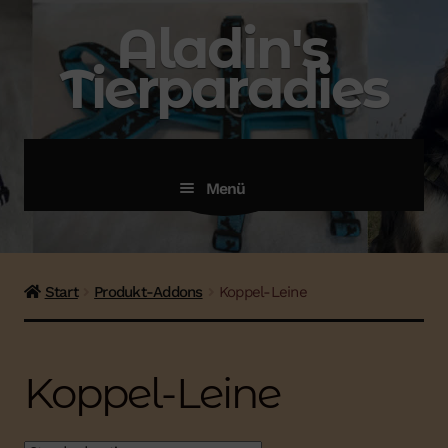
Zur
Zum
Aladin's
Navigation
Inhalt
Tierparadies
springen
springen
menü
Menü
Start
Produkt-Addons
Koppel-Leine
Koppel-Leine