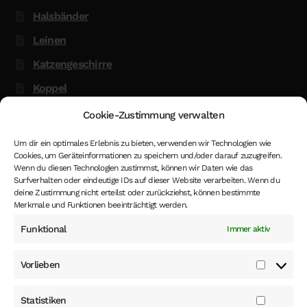
Halsbänder
Leinen
Katzengeschirre
Koppel
Glow in the Dark
Cookie-Zustimmung verwalten
Kenndecken
Um dir ein optimales Erlebnis zu bieten, verwenden wir Technologien wie
Cookies, um Geräteinformationen zu speichern und/oder darauf zuzugreifen.
Hund oder Katze Vermessungstermin
Wenn du diesen Technologien zustimmst, können wir Daten wie das
Hinweis
Surfverhalten oder eindeutige IDs auf dieser Website verarbeiten. Wenn du
deine Zustimmung nicht erteilst oder zurückziehst, können bestimmte
Merkmale und Funktionen beeinträchtigt werden.
Funktional
Immer aktiv
*
- Die Höhe der MwSt. in den gezeigten Preise im Shop
ist 19%. Dieser MwSt. Satz kann, beim Eingeben eines
Vorlieben
anderen EU Landes als Lieferadresse beim Abschluss
Vorlieb
der Bestellung, oder wenn du als Kunden eingeloggt bist,
und hast ein anderes EU Land als Deutschland für die
Statistiken