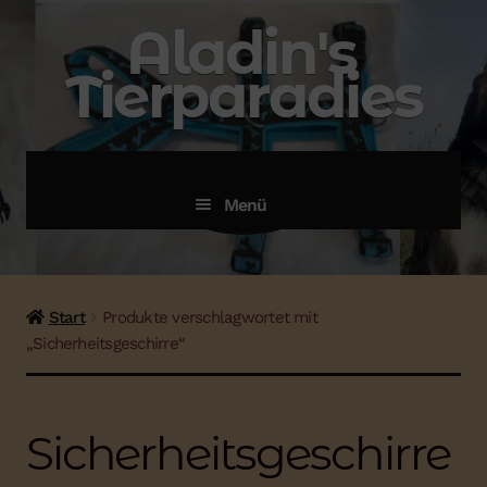
Zur
Zum
Aladin's
Navigation
Inhalt
Tierparadies
springen
springen
menü
Menü
Start
Produkte verschlagwortet mit
„Sicherheitsgeschirre“
Sicherheitsgeschirre