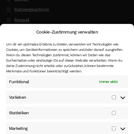
Katzengeschirre
Koppel
Glow in the Dark
Cookie-Zustimmung verwalten
Kenndecken
Um dir ein optimales Erlebnis zu bieten, verwenden wir Technologien wie
Cookies, um Geräteinformationen zu speichern und/oder darauf zuzugreifen.
Hund oder Katze Vermessungstermin
Wenn du diesen Technologien zustimmst, können wir Daten wie das
Hinweis
Surfverhalten oder eindeutige IDs auf dieser Website verarbeiten. Wenn du
deine Zustimmung nicht erteilst oder zurückziehst, können bestimmte
Merkmale und Funktionen beeinträchtigt werden.
Funktional
Immer aktiv
*
- Die Höhe der MwSt. in den gezeigten Preise im Shop
ist 19%. Dieser MwSt. Satz kann, beim Eingeben eines
Vorlieben
anderen EU Landes als Lieferadresse beim Abschluss
Vorlieb
der Bestellung, oder wenn du als Kunden eingeloggt bist,
und hast ein anderes EU Land als Deutschland für die
Statistiken
Statist
Lieferadresse ausgewählt, entsprechend ändern.
Marketing
Market