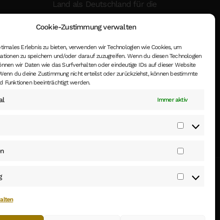
Land als Deutschland für die
Lieferadresse ausgewählt,
Cookie-Zustimmung verwalten
entsprechend ändern.
ptimales Erlebnis zu bieten, verwenden wir Technologien wie Cookies, um
ationen zu speichern und/oder darauf zuzugreifen. Wenn du diesen Technologien
önnen wir Daten wie das Surfverhalten oder eindeutige IDs auf dieser Website
 Wenn du deine Zustimmung nicht erteilst oder zurückziehst, können bestimmte
 Funktionen beeinträchtigt werden.
al
Immer aktiv
Vorliebe
en
Statisti
g
Marketi
alten