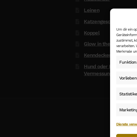
Leinen
Katzengeschirre
Um dir ein o
Koppel
Geräteinform
zustimmst, k
Glow in the Dark
verarbeiten.
Merkmale und
Kenndecken
Funktion
Hund oder Katze
Vermessungstermin
Vorlieben
Statistik
Marketin
Dienste verw