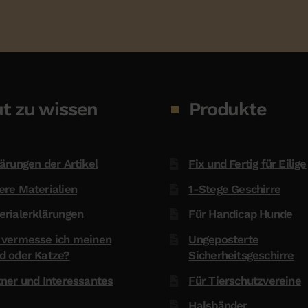
t zu wissen
Produkte
ärungen der Artikel
Fix und Fertig für Eilige
ere Materialien
1-Stege Geschirre
erialerklärungen
Für Handicap Hunde
 vermesse ich meinen
Ungeposterte
d oder Katze?
Sicherheitsgeschirre
tner und Interessantes
Für Tierschutzvereine
Halsbänder