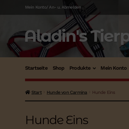
Zur
Zum
Mein Konto/ An- u. Abmelden
Navigation
Inhalt
springen
springen
Aladin's Tier
Startseite
Shop
Produkte
Mein Konto
Start
Hunde von Carmina
Hunde Eins
Hunde Eins