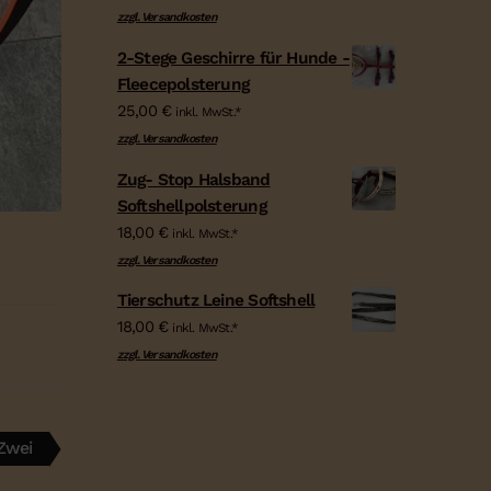
zzgl. Versandkosten
2-Stege Geschirre für Hunde -
Fleecepolsterung
25,00
€
inkl. MwSt.*
zzgl. Versandkosten
Zug- Stop Halsband
Softshellpolsterung
18,00
€
inkl. MwSt.*
zzgl. Versandkosten
Tierschutz Leine Softshell
18,00
€
inkl. MwSt.*
zzgl. Versandkosten
r
Zwei