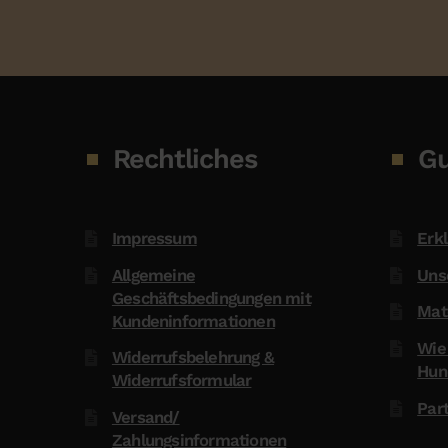
Rechtliches
Gu
Impressum
Erkl
Allgemeine
Uns
Geschäftsbedingungen mit
Mat
Kundeninformationen
Wie
Widerrufsbelehrung &
Hun
Widerrufsformular
Par
Versand/
Zahlungsinformationen