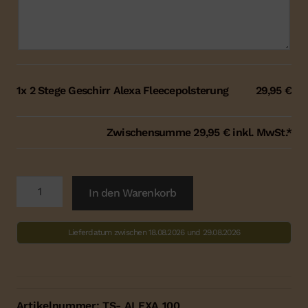
Nachricht
an
uns
:
1x
2 Stege Geschirr Alexa Fleecepolsterung
29,95 €
Zwischensumme
29,95 €
inkl. MwSt.*
2
In den Warenkorb
Stege
Geschirr
Lieferdatum zwischen 18.08.2026 und 29.08.2026
Alexa
Fleecepolsterung
Menge
Artikelnummer:
TS- ALEXA 100