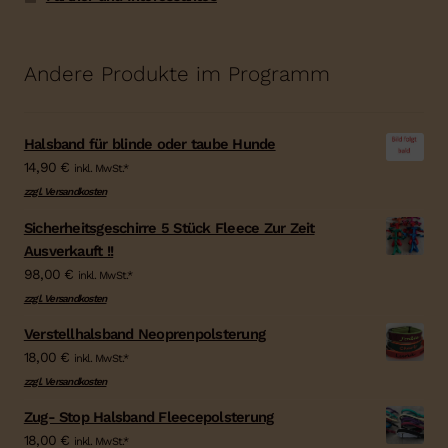
Andere Produkte im Programm
Halsband für blinde oder taube Hunde
14,90
€
inkl. MwSt.*
zzgl. Versandkosten
Sicherheitsgeschirre 5 Stück Fleece Zur Zeit
Ausverkauft !!
98,00
€
inkl. MwSt.*
zzgl. Versandkosten
Verstellhalsband Neoprenpolsterung
18,00
€
inkl. MwSt.*
zzgl. Versandkosten
Zug- Stop Halsband Fleecepolsterung
18,00
€
inkl. MwSt.*