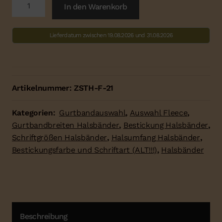
Zug-
In den Warenkorb
Stop
Halsband
Lieferdatum zwischen 19.08.2026 und 31.08.2026
Fleecepolsterung
Menge
Artikelnummer:
ZSTH-F-21
Kategorien:
Gurtbandauswahl
,
Auswahl Fleece
,
Gurtbandbreiten Halsbänder
,
Bestickung Halsbänder
,
Schriftgrößen Halsbänder
,
Halsumfang Halsbänder
,
Bestickungsfarbe und Schriftart (ALT!!!)
,
Halsbänder
Beschreibung