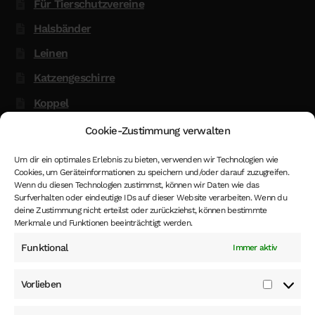
Für Tierschutzvereine
Halsbänder
Leinen
Katzengeschirre
Koppel
Glow in the Dark
Cookie-Zustimmung verwalten
Kenndecken
Um dir ein optimales Erlebnis zu bieten, verwenden wir Technologien wie
Cookies, um Geräteinformationen zu speichern und/oder darauf zuzugreifen.
Hund oder Katze Vermessungstermin
Wenn du diesen Technologien zustimmst, können wir Daten wie das
Hinweis
Surfverhalten oder eindeutige IDs auf dieser Website verarbeiten. Wenn du
deine Zustimmung nicht erteilst oder zurückziehst, können bestimmte
Merkmale und Funktionen beeinträchtigt werden.
Funktional
Immer aktiv
*
- Die Höhe der MwSt. in den gezeigten Preise im Shop
ist 19%. Dieser MwSt. Satz kann, beim Eingeben eines
Vorlieben
anderen EU Landes als Lieferadresse beim Abschluss
Vorlieb
der Bestellung, oder wenn du als Kunden eingeloggt bist,