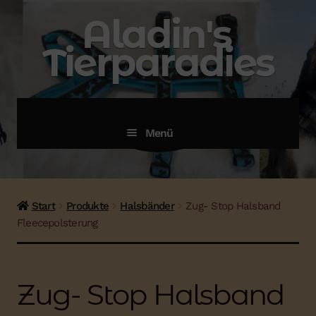
Zur
Zum
Aladin's
Navigation
Inhalt
Tierparadies
springen
springen
menü
Menü
Start
Produkte
Halsbänder
Zug- Stop Halsband
Fleecepolsterung
Zug- Stop Halsband